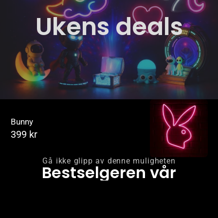
Ukens deals
Bunny
Pris
399 kr
Gå ikke glipp av denne muligheten
Bestselgeren vår